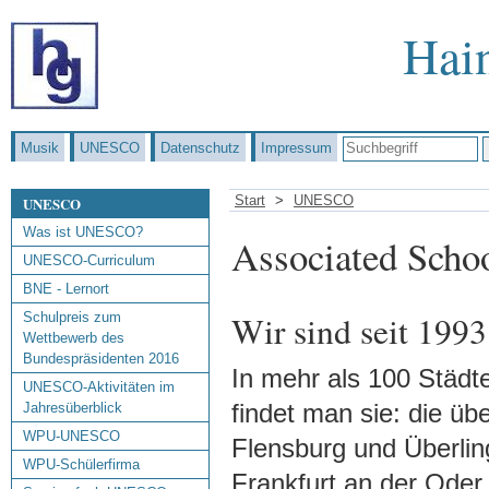
Hai
Musik
UNESCO
Datenschutz
Impressum
Start
UNESCO
UNESCO
Was ist UNESCO?
Associated Scho
UNESCO-Curriculum
BNE - Lernort
Wir sind seit 19
Schulpreis zum
Wettbewerb des
Bundespräsidenten 2016
In mehr als 100 Städt
UNESCO-Aktivitäten im
findet man sie: die üb
Jahresüberblick
WPU-UNESCO
Flensburg und Überli
WPU-Schülerfirma
Frankfurt an der Oder