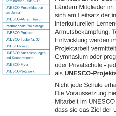
Seminarfach UNESCO
Ländern Mitglieder im
UNESCO-Projektklassen
am Junior
sich am Leitsatz der i
UNESCO-AG am Junior
interkulturellen Lern
Internationale Projekttage
Armutsbekämpfung, Tol
UNESCO-Projekte
Entwicklung werden im
UNESCO-Taube Nr. 33
UNESCO-Song
Projektarbeit vermitte
UNESCO-Auszeichnungen
Gymnasium oder progre
und Kooperationen
oder Privatschule - j
UNESCO-Flyer
UNESCO-Netzwerk
als
UNESCO-Projekt
Nicht jede Schule erh
Die Voraussetzung hierf
Mitarbeit im UNESCO-
dass sie das Ziel der